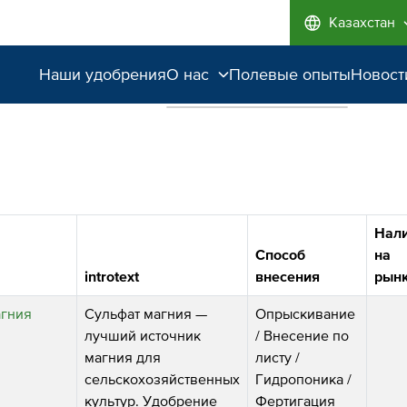
Казахстан
Наши удобрения
О нас
Полевые опыты
Новост
Наши возможности
Качество от лидера
рынка
Забота об экологии
Нал
Способ
на
introtext
внесения
рын
агния
Сульфат магния —
Опрыскивание
лучший источник
/
Внесение по
магния для
листу
/
сельскохозяйственных
Гидропоника
/
культур. Удобрение
Фертигация