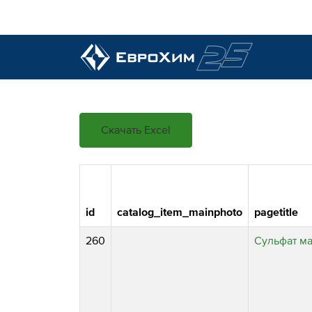
Наши удобрения
Скачать Excel
О нас
Наши возможности
Полевые опыты
Качество от лидера рынка
Новости и события
id
catalog_item_mainphoto
pagetitle
Забота об экологии
260
Сульфат м
Центр знаний
Наши контакты