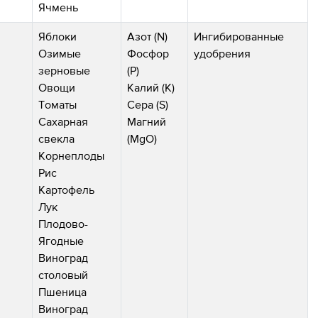
Ячмень
Яблоки
Азот (N)
Ингибированные
Озимые
Фосфор
удобрения
зерновые
(P)
Овощи
Калий (K)
Томаты
Сера (S)
Сахарная
Магний
свекла
(MgO)
Корнеплоды
Рис
Картофель
Лук
Плодово-
Ягодные
Виноград
столовый
Пшеница
Виноград