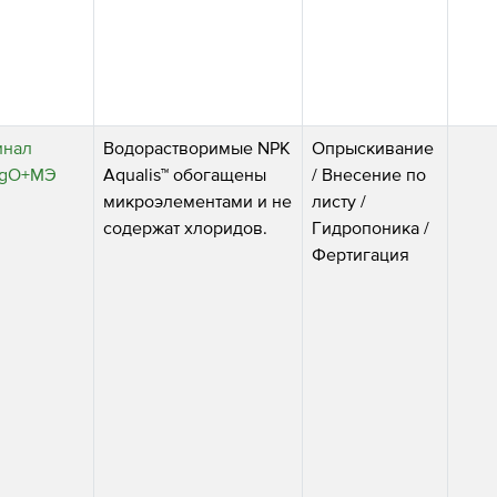
инал
Водорастворимые NPK
Опрыскивание
+2MgO+МЭ
Aqualis™ обогащены
/
Внесение по
микроэлементами и не
листу
/
содержат хлоридов.
Гидропоника
/
Фертигация