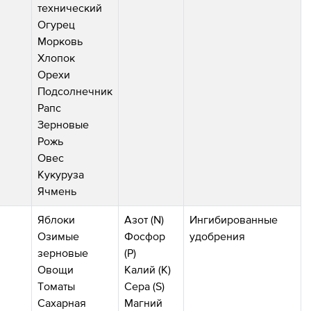
технический
Огурец
Морковь
Хлопок
Орехи
Подсолнечник
Рапс
Зерновые
Рожь
Овес
Кукуруза
Ячмень
Яблоки
Азот (N)
Ингибированные
Озимые
Фосфор
удобрения
зерновые
(P)
Овощи
Калий (K)
Томаты
Сера (S)
Сахарная
Магний