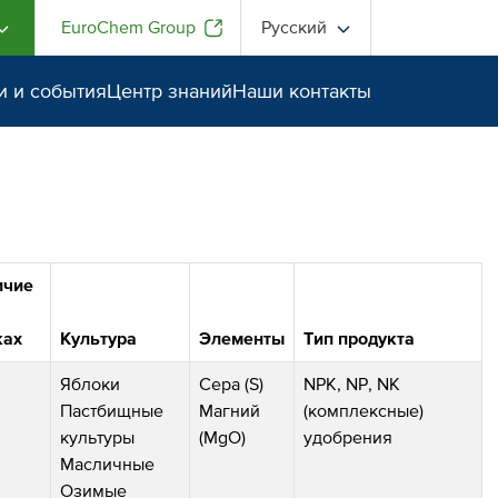
EuroChem Group
Русский
и и события
Центр знаний
Наши контакты
ичие
ках
Культура
Элементы
Тип продукта
Яблоки
Сера (S)
NPK, NP, NK
Пастбищные
Магний
(комплексные)
культуры
(MgO)
удобрения
Масличные
Озимые