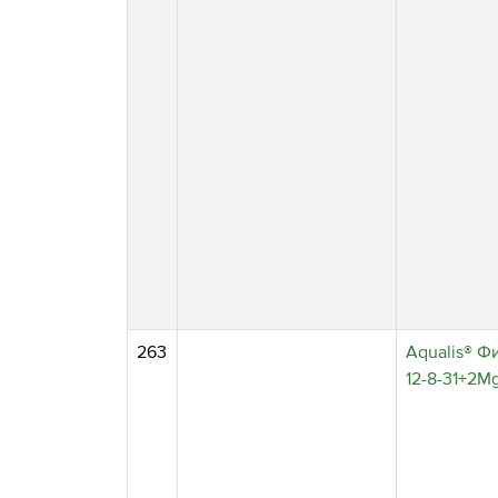
263
Aqualis® Ф
12⁠⁠-8⁠⁠-31+