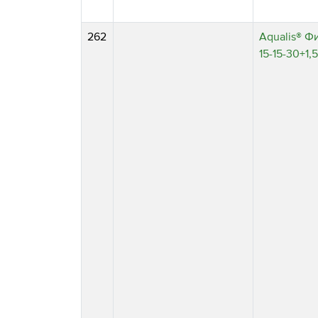
262
Aqualis® Ф
15⁠⁠-15⁠⁠-30