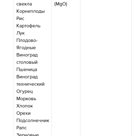
свекла
(MgO)
Корнеплоды
Рис
Картофель
Лук
Плодово-
Ягодные
Виноград
столовый
Пшеница
Виноград
технический
Огурец
Морковь
Хлопок
Орехи
Подсолнечник
Рапс
Зерновые