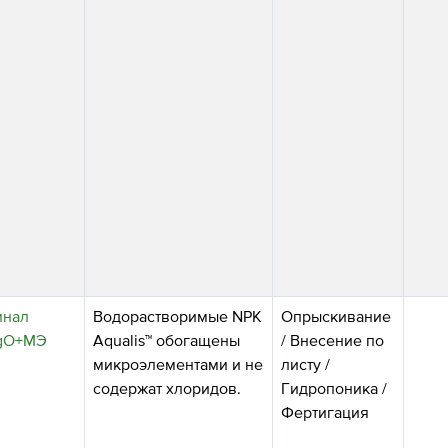
инал
Водорастворимые NPK
Опрыскивание
2MgO+МЭ
Aqualis™ обогащены
/
Внесение по
микроэлементами и не
листу
/
содержат хлоридов.
Гидропоника
/
Фертигация