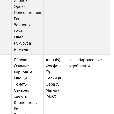
Хлопок
Орехи
Подсолнечник
Рапс
Зерновые
Рожь
Овес
Кукуруза
Ячмень
Яблоки
Азот (N)
Ингибированные
Озимые
Фосфор
удобрения
зерновые
(P)
Овощи
Калий (K)
Томаты
Сера (S)
Сахарная
Магний
свекла
(MgO)
Корнеплоды
Рис