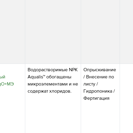
Водорастворимые NPK
Опрыскивание
ый
Aqualis™ обогащены
/
Внесение по
4MgO+МЭ
микроэлементами и не
листу
/
содержат хлоридов.
Гидропоника
/
Фертигация