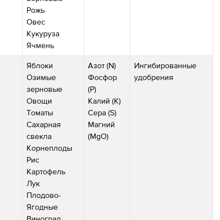
Рожь
Овес
Кукуруза
Ячмень
Яблоки
Азот (N)
Ингибированные
Озимые
Фосфор
удобрения
зерновые
(P)
Овощи
Калий (K)
Томаты
Сера (S)
Сахарная
Магний
свекла
(MgO)
Корнеплоды
Рис
Картофель
Лук
Плодово-
Ягодные
Виноград