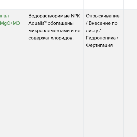
инал
Водорастворимые NPK
Опрыскивание
+1,5MgO+МЭ
Aqualis™ обогащены
/
Внесение по
микроэлементами и не
листу
/
содержат хлоридов.
Гидропоника
/
Фертигация