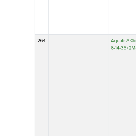
264
Aqualis® Ф
6⁠⁠-14⁠⁠-35