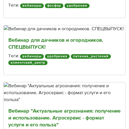
Теги:
вебинары
фосфор
удобрения
Вебинар для дачников и огородников.
СПЕЦВЫПУСК!
Теги:
вебинары
удобрения
питание_растений
клиентский_центр
Вебинар "Актуальные агрознания: получение
и использование. Агросервис - формат
услуги и его польза"