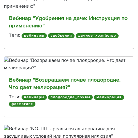
Вебинар "Удобрения на даче: Инструкция по
применению"
Теги:
вебинары
удобрения
дачное_хозяйство
Вебинар "Возвращаем почве плодородие.
Что дает мелиорация?"
Теги:
вебинары
плодородие_почвы
мелиорация
фосфогипс