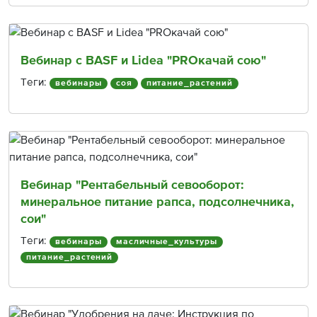
Вебинар с BASF и Lidea "PROкачай сою"
Теги:
вебинары
соя
питание_растений
Вебинар "Рентабельный севооборот:
минеральное питание рапса, подсолнечника,
сои"
Теги:
вебинары
масличные_культуры
питание_растений