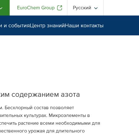
EuroChem Group
Русский
и и события
Центр знаний
Наши контакты
ким содержанием азота
м. Бесхлорный состав позволяет
вительных культурах. Микроэлементы в
спечить растение всеми необходимыми для
чественного урожая для длительного