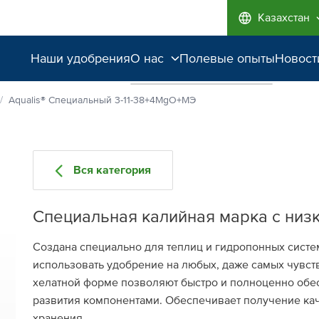
Казахстан
Наши удобрения
О нас
Полевые опыты
Новост
Наши возможности
Aqualis® Специальный 3⁠-11⁠⁠-38+4MgO+МЭ
Качество от лидера
рынка
Вся категория
Забота об экологии
Специальная калийная марка с низ
Создана специально для теплиц и гидропонных систе
использовать удобрение на любых, даже самых чувст
хелатной форме позволяют быстро и полноценно обе
развития компонентами. Обеспечивает получение ка
хранения.