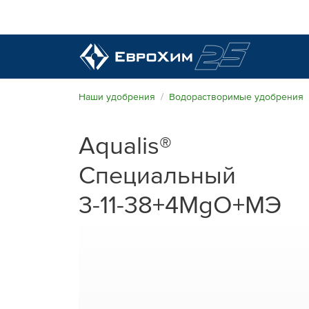
Наши удобрения
Наши удобрения
Водорастворимые удобрения
О нас
Aqualis®
Наши возможности
Специальный
Полевые опыты
Качество от лидера рынка
3⁠-11⁠⁠-38+4MgO+МЭ
Новости и события
Забота об экологии
Центр знаний
Наши контакты