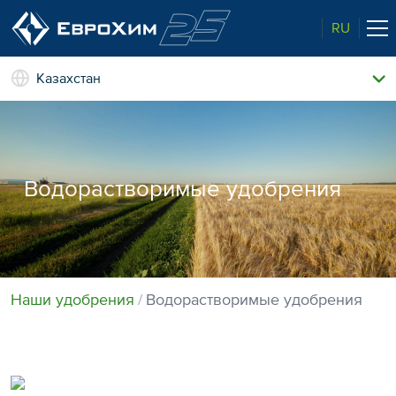
RU
Казахстан
Наши удобрения
О нас
Наши возможности
Полевые опыты
Водорастворимые удобрения
Качество от лидера рынка
Новости и события
Забота об экологии
Центр знаний
Наши удобрения
Водорастворимые удобрения
Наши контакты