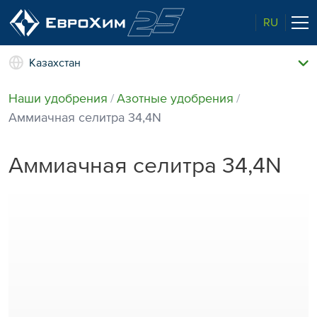
RU
Казахстан
Наши удобрения
Наши удобрения
Азотные удобрения
О нас
Аммиачная селитра 34,4N
Наши возможности
Полевые опыты
Аммиачная селитра 34,4N
Качество от лидера рынка
Новости и события
Забота об экологии
Центр знаний
Наши контакты