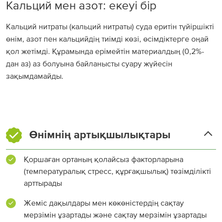
Кальций мен азот: екеуі бір
Кальций нитраты (кальций нитраты) суда еритін түйіршікті
өнім, азот пен кальцийдің тиімді көзі, өсімдіктерге оңай
қол жетімді. Құрамында ерімейтін материалдың (0,2%-
дан аз) аз болуына байланысты суару жүйесін
зақымдамайды.
Өнімнің артықшылықтары
Қоршаған ортаның қолайсыз факторларына
(температуралық стресс, құрғақшылық) төзімділікті
арттырады
Жеміс дақылдары мен көкөністердің сақтау
мерзімін ұзартады және сақтау мерзімін ұзартады