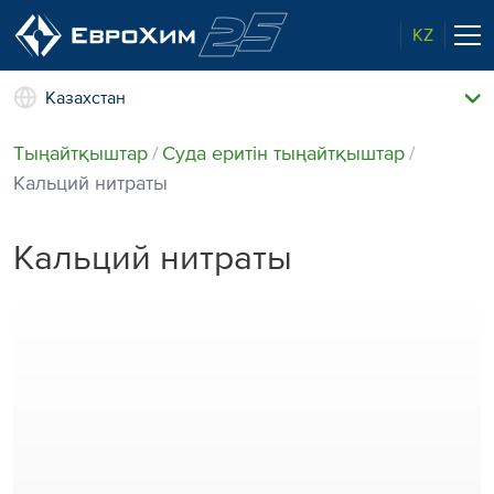
KZ
Казахстан
Тыңайтқыштар
Тыңайтқыштар
Суда еритін тыңайтқыштар
Компания жайлы
Кальций нитраты
Еврохим. Мүмкіндіктеріміз
Жаңалықтар және оқиғалар
Кальций нитраты
Еуропалық сапа
Байланыс телефондары
Экологияға деген қамқорлық