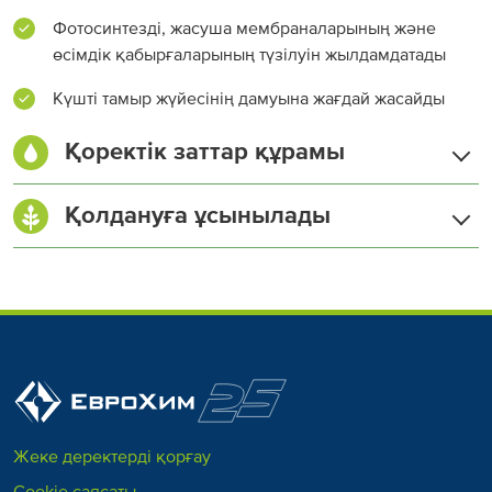
Фотосинтезді, жасуша мембраналарының және
өсімдік қабырғаларының түзілуін жылдамдатады
Күшті тамыр жүйесінің дамуына жағдай жасайды
Қоректік заттар құрамы
Азот (N) жалпы, %
15,5-17,5
Қолдануға ұсынылады
Кальций (СаО), %
26,3-33
Құлпынай
Алма
Жеке деректерді қорғау
Жүзім