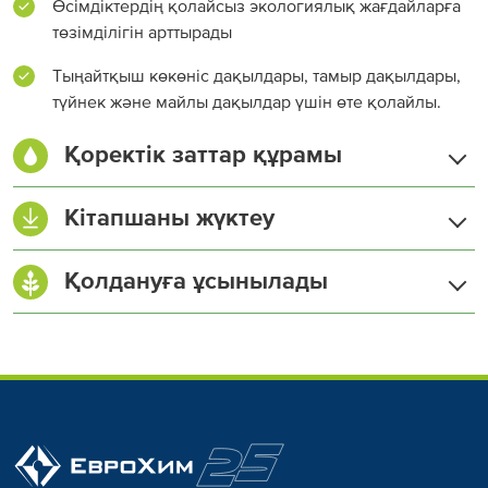
Өсімдіктердің қолайсыз экологиялық жағдайларға
төзімділігін арттырады
Тыңайтқыш көкөніс дақылдары, тамыр дақылдары,
түйнек және майлы дақылдар үшін өте қолайлы.
Қоректік заттар құрамы
Азот (N) жалпы, %
16
Кітапшаны жүктеу
Нитрат азоты (NO
), %
8
3
Amazone тыңайтқыш шашқыштарын
Қолдануға ұсынылады
баптау
Аммоний азоты (NH
), %
8
4
Фосфор (P
O
), %
16
2
5
Калий (K
O), %
16
2
Күкірт (S), %
1