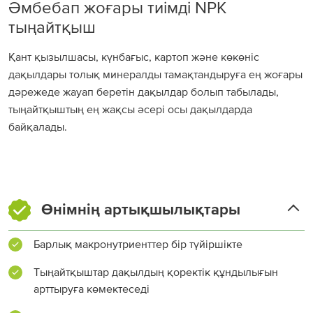
Әмбебап жоғары тиімді NPK
тыңайтқыш
Қант қызылшасы, күнбағыс, картоп және көкөніс
дақылдары толық минералды тамақтандыруға ең жоғары
дәрежеде жауап беретін дақылдар болып табылады,
тыңайтқыштың ең жақсы әсері осы дақылдарда
байқалады.
Өнімнің артықшылықтары
Барлық макронутриенттер бір түйіршікте
Тыңайтқыштар дақылдың қоректік құндылығын
арттыруға көмектеседі