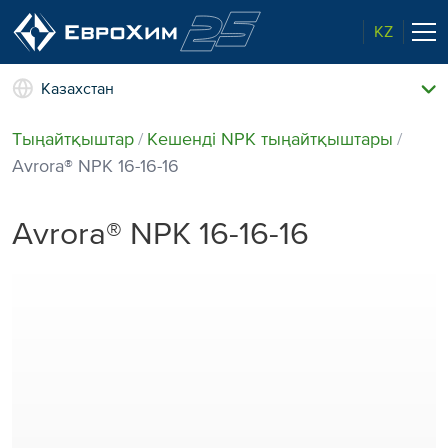
KZ
Казахстан
Тыңайтқыштар
Тыңайтқыштар
Кешенді NPK тыңайтқыштары
Компания жайлы
Avrora® NPK 16⁠-16⁠-16
Еврохим. Мүмкіндіктеріміз
Жаңалықтар және оқиғалар
Avrora® NPK 16⁠-16⁠-16
Еуропалық сапа
Байланыс телефондары
Экологияға деген қамқорлық