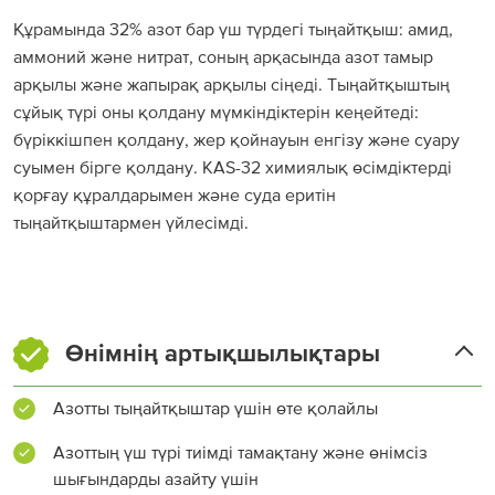
Құрамында 32% азот бар үш түрдегі тыңайтқыш: амид,
аммоний және нитрат, соның арқасында азот тамыр
арқылы және жапырақ арқылы сіңеді. Тыңайтқыштың
сұйық түрі оны қолдану мүмкіндіктерін кеңейтеді:
бүріккішпен қолдану, жер қойнауын енгізу және суару
суымен бірге қолдану. KAS-32 химиялық өсімдіктерді
қорғау құралдарымен және суда еритін
тыңайтқыштармен үйлесімді.
Өнімнің артықшылықтары
Азотты тыңайтқыштар үшін өте қолайлы
Азоттың үш түрі тиімді тамақтану және өнімсіз
шығындарды азайту үшін