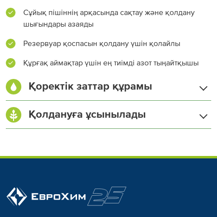
Сұйық пішіннің арқасында сақтау және қолдану
шығындары азаяды
Резервуар қоспасын қолдану үшін қолайлы
Құрғақ аймақтар үшін ең тиімді азот тыңайтқышы
Қоректік заттар құрамы
Азот (N) жалпы, %
32
Қолдануға ұсынылады
Нитрат азоты (NO
), %
8
3
Аммоний азоты (NH
), %
8
4
Амидті азот (NH
), %
16
2
Күздік бидай
Жүгері
Картоп