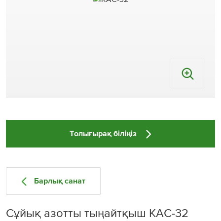
Толығырақ біліңіз
Барлық санат
Сұйық азотты тыңайтқыш КАС-32