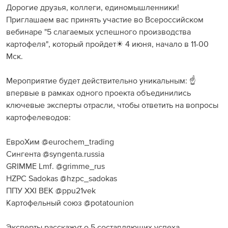
Дорогие друзья, коллеги, единомышленники! ⠀
Приглашаем вас принять участие во Всероссийском
вебинаре "5 слагаемых успешного производства
картофеля", который пройдет☀ 4 июня, начало в 11-00
Мск.
⠀
Мероприятие будет действительно уникальным: ☝
впервые в рамках одного проекта объединились
ключевые эксперты отрасли, чтобы ответить на вопросы
картофелеводов:
⠀
ЕвроХим @eurochem_trading
Сингента @syngenta.russia
GRIMME Lmf. @grimme_rus
HZPC Sadokas @hzpc_sadokas
ППУ XXI ВЕК @ppu21vek
Картофельный союз @potatounion
⠀
Эксперты расскажут о 5 составляющих успеха