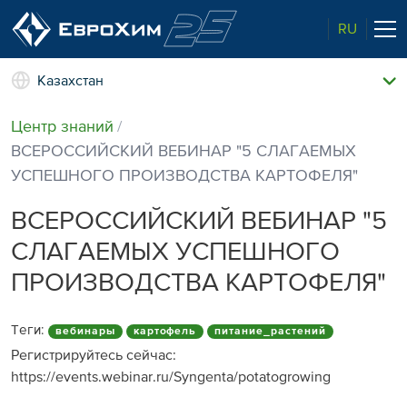
RU
Казахстан
Наши удобрения
Центр знаний
О нас
ВСЕРОССИЙСКИЙ ВЕБИНАР "5 СЛАГАЕМЫХ
Наши возможности
УСПЕШНОГО ПРОИЗВОДСТВА КАРТОФЕЛЯ"
Полевые опыты
Качество от лидера рынка
ВСЕРОССИЙСКИЙ ВЕБИНАР "5
Новости и события
СЛАГАЕМЫХ УСПЕШНОГО
Забота об экологии
ПРОИЗВОДСТВА КАРТОФЕЛЯ"
Центр знаний
Наши контакты
Теги:
вебинары
картофель
питание_растений
Регистрируйтесь сейчас:
https://events.webinar.ru/Syngenta/potatogrowing