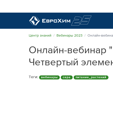
Наши удобрения
Центр знаний
Вебинары 2023
Онлайн-вебинар
Онлайн-вебинар "
О нас
Наши возможности
Четвертый элемен
Полевые опыты
Качество от лидера рынка
Новости и события
Теги:
вебинары
сера
питание_растений
Забота об экологии
Центр знаний
Наши контакты