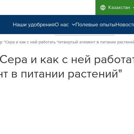
Казахстан
Наши удобрения
О нас
Полевые опыты
Новост
Наши возможности
 "Сера и как с ней работать Четвертый элемент в питании растени
Качество от лидера
Сера и как с ней работа
рынка
т в питании растений"
Забота об экологии