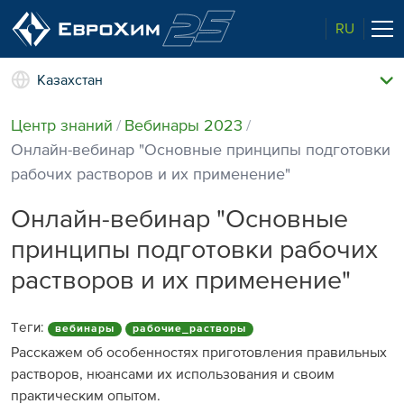
RU
Казахстан
Наши удобрения
Центр знаний
Вебинары 2023
О нас
Онлайн-вебинар "Основные принципы подготовки
Наши возможности
рабочих растворов и их применение"
Полевые опыты
Качество от лидера рынка
Онлайн-вебинар "Основные
Новости и события
принципы подготовки рабочих
Забота об экологии
растворов и их применение"
Центр знаний
Наши контакты
Теги:
вебинары
рабочие_растворы
Расскажем об особенностях приготовления правильных
растворов, нюансами их использования и своим
практическим опытом.