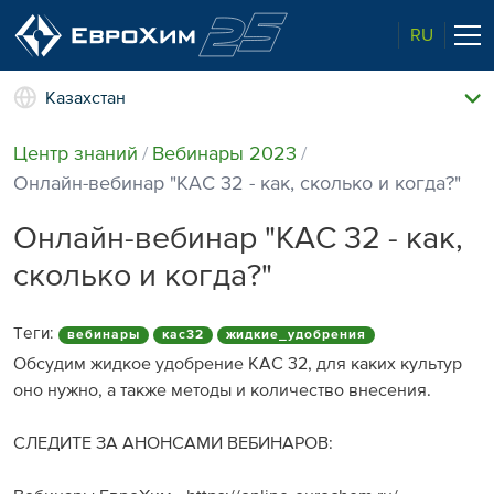
RU
Казахстан
Наши удобрения
Центр знаний
Вебинары 2023
О нас
Онлайн-вебинар "КАС 32 - как, сколько и когда?"
Наши возможности
Полевые опыты
Онлайн-вебинар "КАС 32 - как,
Качество от лидера рынка
сколько и когда?"
Новости и события
Забота об экологии
Теги:
вебинары
кас32
жидкие_удобрения
Центр знаний
Обсудим жидкое удобрение КАС 32, для каких культур
оно нужно, а также методы и количество внесения.
Наши контакты
СЛЕДИТЕ ЗА АНОНСАМИ ВЕБИНАРОВ: