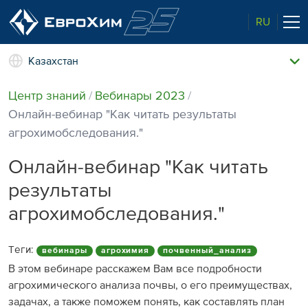
RU
Казахстан
Наши удобрения
Центр знаний
Вебинары 2023
О нас
Онлайн-вебинар "Как читать результаты
Наши возможности
агрохимобследования."
Полевые опыты
Качество от лидера рынка
Онлайн-вебинар "Как читать
Новости и события
результаты
Забота об экологии
агрохимобследования."
Центр знаний
Наши контакты
Теги:
вебинары
агрохимия
почвенный_анализ
В этом вебинаре расскажем Вам все подробности
агрохимического анализа почвы, о его преимуществах,
задачах, а также поможем понять, как составлять план