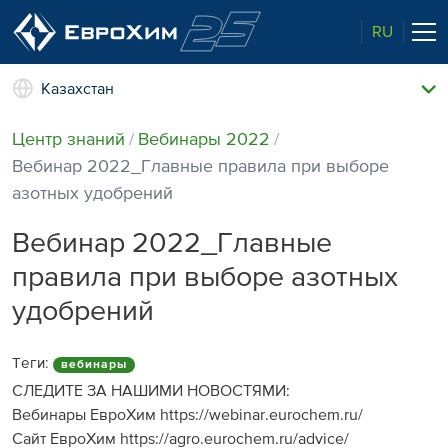
RU
Казахстан
Наши удобрения
Центр знаний
Вебинары 2022
О нас
Вебинар 2022_Главные правила при выборе
Наши возможности
азотных удобрений
Полевые опыты
Качество от лидера рынка
Вебинар 2022_Главные
Новости и события
правила при выборе азотных
Забота об экологии
удобрений
Центр знаний
Наши контакты
Теги:
вебинары
СЛЕДИТЕ ЗА НАШИМИ НОВОСТЯМИ:
Вебинары ЕвроХим https://webinar.eurochem.ru/
Сайт ЕвроХим https://agro.eurochem.ru/advice/