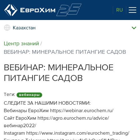
RU
Казахстан
Наши удобрения
Центр знаний
О нас
ВЕБИНАР: МИНЕРАЛЬНОЕ ПИТАНГИЕ САДОВ
Наши возможности
Полевые опыты
ВЕБИНАР: МИНЕРАЛЬНОЕ
Качество от лидера рынка
ПИТАНГИЕ САДОВ
Новости и события
Забота об экологии
Теги:
вебинары
Центр знаний
СЛЕДИТЕ ЗА НАШИМИ НОВОСТЯМИ:
Вебинары ЕвроХим https://webinar.eurochem.ru/
Наши контакты
Сайт ЕвроХим https://agro.eurochem.ru/advice/
вебинар2022/
Instagram https://www.instagram.com/eurochem_trading/