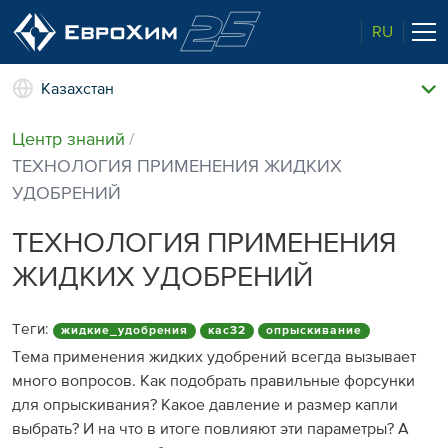
RU
Казахстан
Наши удобрения
Центр знаний
О нас
ТЕХНОЛОГИЯ ПРИМЕНЕНИЯ ЖИДКИХ
Наши возможности
УДОБРЕНИЙ
Полевые опыты
Качество от лидера рынка
ТЕХНОЛОГИЯ ПРИМЕНЕНИЯ
Новости и события
ЖИДКИХ УДОБРЕНИЙ
Забота об экологии
Центр знаний
Теги:
жидкие_удобрения
кас32
опрыскивание
Тема применения жидких удобрений всегда вызывает
Наши контакты
много вопросов. Как подобрать правильные форсунки
для опрыскивания? Какое давление и размер капли
выбрать? И на что в итоге повлияют эти параметры? А