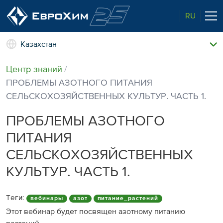
RU
Казахстан
Наши удобрения
Центр знаний
О нас
ПРОБЛЕМЫ АЗОТНОГО ПИТАНИЯ
Наши возможности
СЕЛЬСКОХОЗЯЙСТВЕННЫХ КУЛЬТУР. ЧАСТЬ 1.
Полевые опыты
Качество от лидера рынка
ПРОБЛЕМЫ АЗОТНОГО
Новости и события
ПИТАНИЯ
Забота об экологии
СЕЛЬСКОХОЗЯЙСТВЕННЫХ
Центр знаний
КУЛЬТУР. ЧАСТЬ 1.
Наши контакты
Теги:
вебинары
азот
питание_растений
Этот вебинар будет посвящен азотному питанию