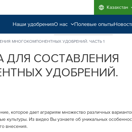
Казахстан
Наши удобрения
О нас
Полевые опыты
Новост
Наши возможности
ЛЕНИЯ МНОГОКОМПОНЕНТНЫХ УДОБРЕНИЙ. ЧАСТЬ 1
Качество от лидера
А ДЛЯ СОСТАВЛЕНИЯ
рынка
НТНЫХ УДОБРЕНИЙ.
Забота об экологии
ние, которое дает аграриям множество различных варианто
е культуры. Из видео Вы узнаете об уникальных особеннос
его внесения.