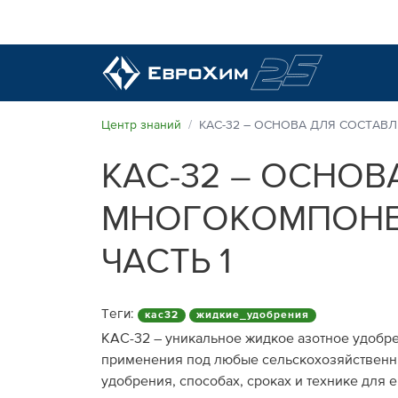
Наши удобрения
Центр знаний
КАС-32 – ОСНОВА ДЛЯ СОСТАВ
КАС-32 – ОСНОВ
О нас
Наши возможности
МНОГОКОМПОНЕ
Полевые опыты
Качество от лидера рынка
ЧАСТЬ 1
Новости и события
Забота об экологии
Теги:
кас32
жидкие_удобрения
Центр знаний
КАС-32 – уникальное жидкое азотное удобре
применения под любые сельскохозяйственны
Наши контакты
удобрения, способах, сроках и технике для 